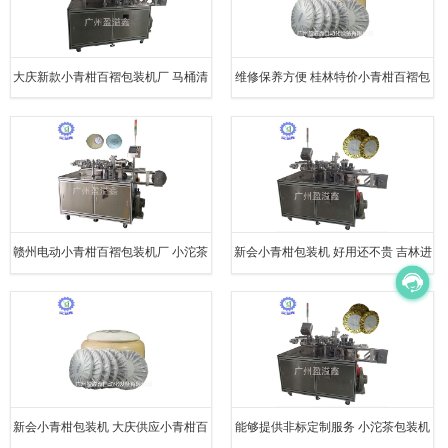
大庆新款小青柑百褶包装机厂 马桶清
维修保养方便 桂林特价小青柑百褶包
洁剂 小青柑包装机
装机厂
赣州电动小青柑百褶包装机厂 小沱茶
新会小青柑包装机 好用还不贵 吉林进
包装机 茶叶包装机
口小青柑百褶包装机厂
新会小青柑包装机 大庆供应小青柑百
能够提供非标定制服务 小沱茶包装机