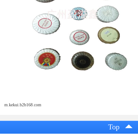
m.kekui.b2b168.com
Top