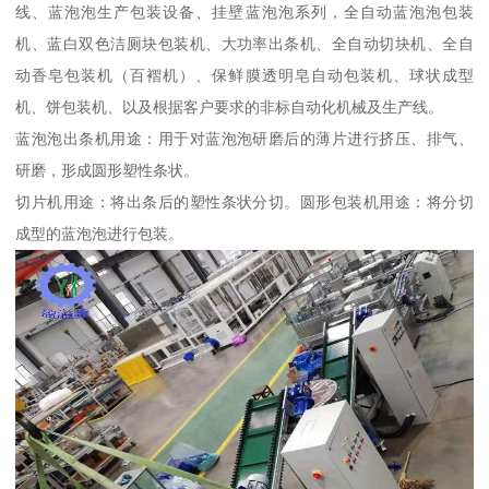
线、蓝泡泡生产包装设备、挂壁蓝泡泡系列，全自动蓝泡泡包装
机、蓝白双色洁厕块包装机、大功率出条机、全自动切块机、全自
动香皂包装机（百褶机）、保鲜膜透明皂自动包装机、球状成型
机、饼包装机、以及根据客户要求的非标自动化机械及生产线。
蓝泡泡出条机用途：用于对蓝泡泡研磨后的薄片进行挤压、排气、
研磨，形成圆形塑性条状。
切片机用途：将出条后的塑性条状分切。圆形包装机用途：将分切
成型的蓝泡泡进行包装。