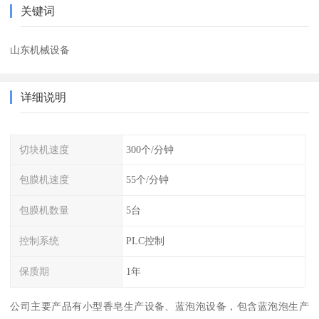
关键词
山东机械设备
详细说明
切块机速度
300个/分钟
包膜机速度
55个/分钟
包膜机数量
5台
控制系统
PLC控制
保质期
1年
公司主要产品有小型香皂生产设备、蓝泡泡设备，包含蓝泡泡生产