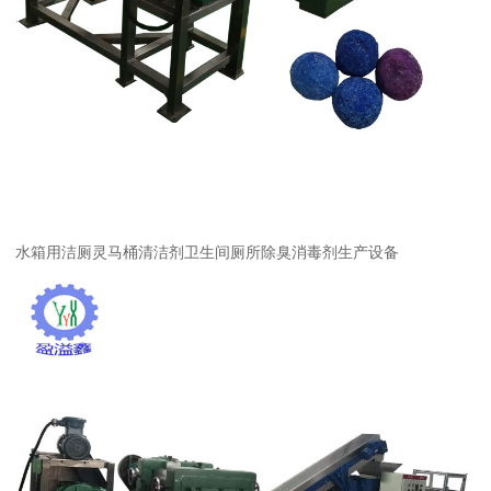
水箱用洁厕灵马桶清洁剂卫生间厕所除臭消毒剂生产设备