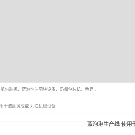
广州盈溢鑫自动化设备有限公司主要产品有茶饼棉纸包装机、蓝泡泡洁厕块设备、奶嘴包装机、香皂保鲜膜包装机、泡壳吸塑包装机、手工皂包装机、百褶机等产品，并根据客户要求生产非标自动化机械及生产线。欢迎广大客户来电咨询！
使用于洁厕灵成型 九江机械设备
蓝泡泡生产线 使用