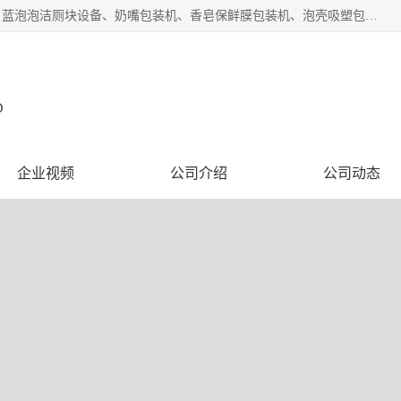
广州盈溢鑫自动化设备有限公司主要产品有茶饼棉纸包装机、蓝泡泡洁厕块设备、奶嘴包装机、香皂保鲜膜包装机、泡壳吸塑包装机、手工皂包装机、百褶机等产品，并根据客户要求生产非标自动化机械及生产线。欢迎广大客户来电咨询！
D
企业视频
公司介绍
公司动态