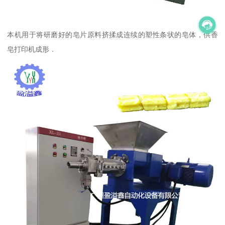
本机用于将研磨好的皂片原料挤揉成连续的塑性条状的皂体，供香
皂打印机成形．