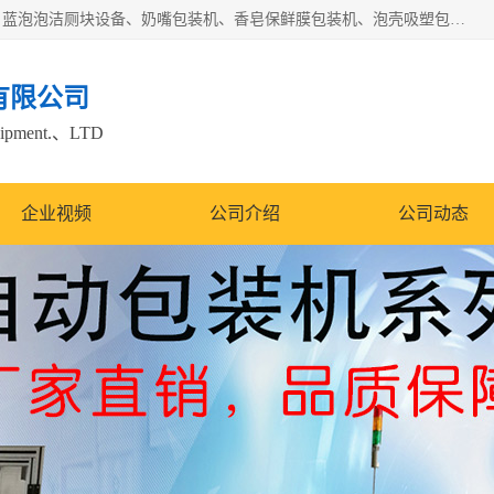
广州盈溢鑫自动化设备有限公司主要产品有茶饼棉纸包装机、蓝泡泡洁厕块设备、奶嘴包装机、香皂保鲜膜包装机、泡壳吸塑包装机、手工皂包装机、百褶机等产品，并根据客户要求生产非标自动化机械及生产线。欢迎广大客户来电咨询！
有限公司
quipment.、LTD
企业视频
公司介绍
公司动态