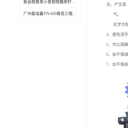
新会柑普茶小青柑柑橘茶柠檬茶小金柑自动包装机
合，产生氯
广州盈溢鑫YN-620香皂三辊研磨机
气。
化学方程式为：
4、避免湿
5、勿让接
6、如不慎
7、如不慎