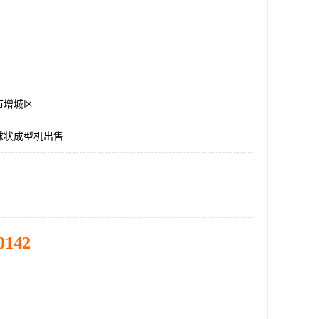
市增城区
球状成型机出售
0142