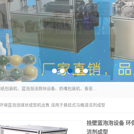
广州盈溢鑫自动化设备有限公司主要产品有茶饼棉纸包装机、蓝泡泡洁厕块设备、奶嘴包装机、香皂保鲜膜包装机、泡壳吸塑包装机、手工皂包装机、百褶机等产品，并根据客户要求生产非标自动化机械及生产线。欢迎广大客户来电咨询！
 环保蓝泡泡球状成型机出售 适用于悬挂式马桶清洁剂成型
挂壁蓝泡泡设备 环
洁剂成型