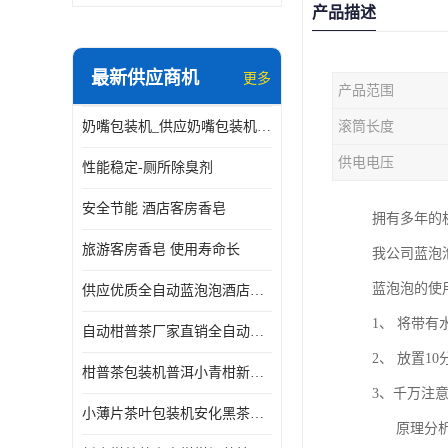
产品描述
最新供应商机
更多
产品范围
奶嘴包装机_供应奶嘴包装机_奶嘴包装机厂家
滚筒长度
供电电压
性能稳定-厕所除臭剂
安全节能 酒店客房香皂
拥有多年的
旅游客房香皂 使用寿命长
我公司蓝泡
蓝泡泡的使
供应优质全自动蓝泡泡酒店香皂出条机
1、 将带
自动柑普茶厂家直销全自动新会小青柑柑普茶包装机
2、 放置1
柑普茶包装机普洱小青柑新会甘普茶柠檬茶小沱茶小茶饼茶包
3、千万注
小薄片茶叶包装机安化黑茶小茶饼云南普洱茶生茶自动包装机
原理分析：