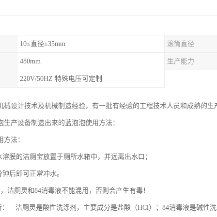
10≤直径≤35mm
滚筒直径
480mm
生产能力
220V/50HZ 特殊电压可定制
机械设计技术及机械制造经验，有一批有经验的工程技术人员和成熟的生
泡生产设备制造出来的蓝泡泡使用方法：
用方法：
有水溶膜的洁厕宝放置于厕所水箱中，并远离出水口；
0分钟后即可正常冲水。
意，洁厕灵和84消毒液不能混用，否则会产生有毒！
 洁厕灵是酸性洗涤剂，主要成分是盐酸（HCl）；84消毒液是碱性洗涤