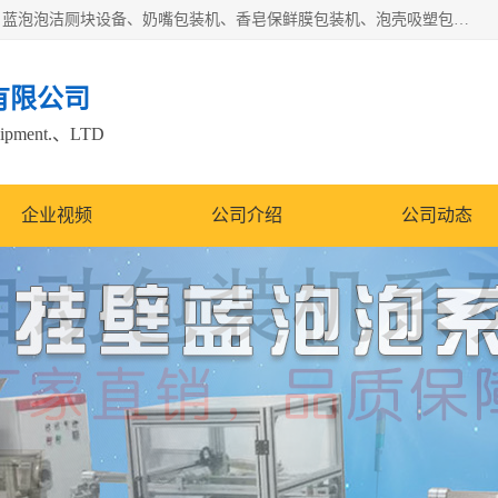
广州盈溢鑫自动化设备有限公司主要产品有茶饼棉纸包装机、蓝泡泡洁厕块设备、奶嘴包装机、香皂保鲜膜包装机、泡壳吸塑包装机、手工皂包装机、百褶机等产品，并根据客户要求生产非标自动化机械及生产线。欢迎广大客户来电咨询！
有限公司
quipment.、LTD
企业视频
公司介绍
公司动态