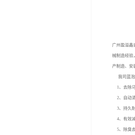
广州盈溢鑫
械制造经验
产制造、安
我司蓝泡泡
1、去除马
2、自动清
3、持久耐
4、有效减
5、除臭去