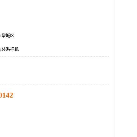
市增城区
包装贴标机
0142