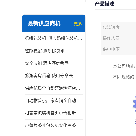
产品描述
最新供应商机
更多
包装速度
奶嘴包装机_供应奶嘴包装机_奶嘴包装机厂家
操作人员
供电电压
性能稳定-厕所除臭剂
安全节能 酒店客房香皂
本公司地处
旅游客房香皂 使用寿命长
不同规格的
供应优质全自动蓝泡泡酒店香皂出条机
自动柑普茶厂家直销全自动新会小青柑柑普茶包装机
柑普茶包装机普洱小青柑新会甘普茶柠檬茶小沱茶小茶饼茶包
小薄片茶叶包装机安化黑茶小茶饼云南普洱茶生茶自动包装机