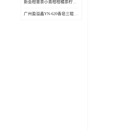
新会柑普茶小青柑柑橘茶柠檬茶小金柑自动包装机
广州盈溢鑫YN-620香皂三辊研磨机