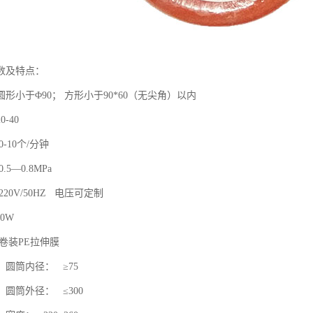
数及特点：
形小于Φ90； 方形小于90*60（无尖角）以内
-40
-10个/分钟
5—0.8MPa
20V/50HZ 电压可定制
0W
卷装PE拉伸膜
圆筒内径： ≥75
圆筒外径： ≤300