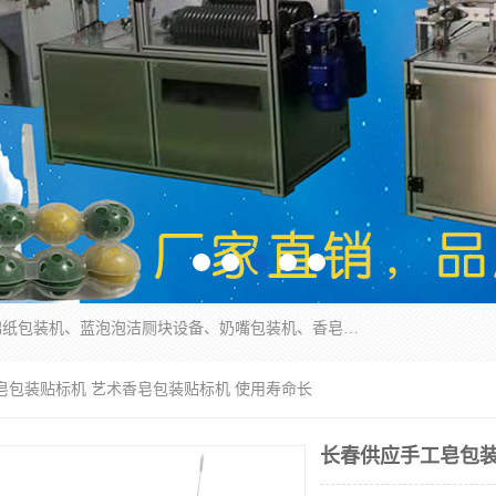
广州盈溢鑫自动化设备有限公司主要产品有茶饼棉纸包装机、蓝泡泡洁厕块设备、奶嘴包装机、香皂保鲜膜包装机、泡壳吸塑包装机、手工皂包装机、百褶机等产品，并根据客户要求生产非标自动化机械及生产线。欢迎广大客户来电咨询！
皂包装贴标机 艺术香皂包装贴标机 使用寿命长
长春供应手工皂包装