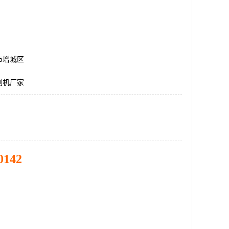
市增城区
割机厂家
0142