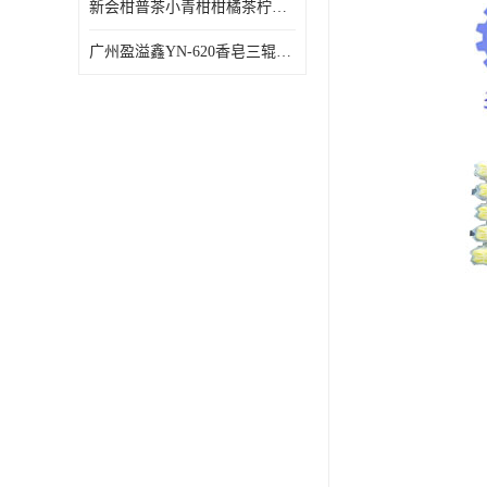
新会柑普茶小青柑柑橘茶柠檬茶小金柑自动包装机
广州盈溢鑫YN-620香皂三辊研磨机