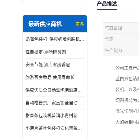
产品描述
最新供应商机
更多
气缸直径
奶嘴包装机_供应奶嘴包装机_奶嘴包装机厂家
气压
生产能力
性能稳定-厕所除臭剂
安全节能 酒店客房香皂
公司主要产
旅游客房香皂 使用寿命长
蓝白双色洁
装机、以及
供应优质全自动蓝泡泡酒店香皂出条机
切割机分为
自动柑普茶厂家直销全自动新会小青柑柑普茶包装机
激光切割机
柑普茶包装机普洱小青柑新会甘普茶柠檬茶小沱茶小茶饼茶包
大的碳钢材
小薄片茶叶包装机安化黑茶小茶饼云南普洱茶生茶自动包装机