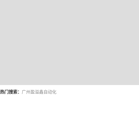
热门搜索：
当前位置：
首页
>
供应商机
>
蓝泡泡设备
> 蓝泡泡生产设备 威海小型
产品分类
Product