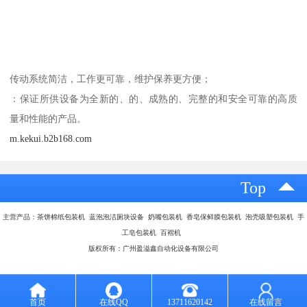
传动系统简洁，工作更可靠，维护保养更方便；
：保证所供设备为全新的、的、成熟的、完整的和安全可靠的高质
量和性能的产品。
m.kekui.b2b168.com
Top
主营产品：茶饼棉纸包装机 蓝泡泡洁厕块设备 奶嘴包装机 香皂保鲜膜包装机 泡壳吸塑包装机 手
工皂包装机 百褶机
版权所有：广州盈溢鑫自动化设备有限公司
首页
在线QQ
13711620142
在线留言