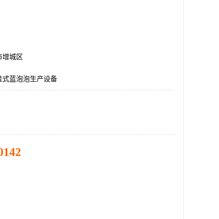
市增城区
挂式蓝泡泡生产设备
0142