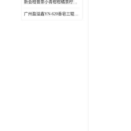
新会柑普茶小青柑柑橘茶柠檬茶小金柑自动包装机
广州盈溢鑫YN-620香皂三辊研磨机