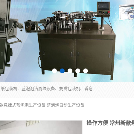
广州盈溢鑫自动化设备有限公司主要产品有茶饼棉纸包装机、蓝泡泡洁厕块设备、奶嘴包装机、香皂保鲜膜包装机、泡壳吸塑包装机、手工皂包装机、百褶机等产品，并根据客户要求生产非标自动化机械及生产线。欢迎广大客户来电咨询！
新款悬挂式蓝泡泡生产设备 蓝泡泡自动生产设备
操作方便 常州新款