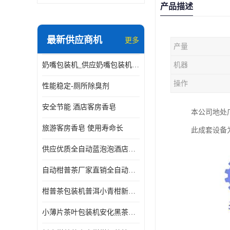
产品描述
最新供应商机
更多
产量
奶嘴包装机_供应奶嘴包装机_奶嘴包装机厂家
机器
操作
性能稳定-厕所除臭剂
安全节能 酒店客房香皂
本公司地处
旅游客房香皂 使用寿命长
此成套设备
供应优质全自动蓝泡泡酒店香皂出条机
自动柑普茶厂家直销全自动新会小青柑柑普茶包装机
柑普茶包装机普洱小青柑新会甘普茶柠檬茶小沱茶小茶饼茶包
小薄片茶叶包装机安化黑茶小茶饼云南普洱茶生茶自动包装机