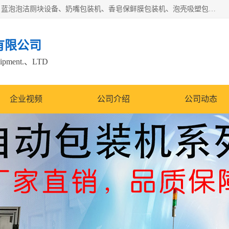
广州盈溢鑫自动化设备有限公司主要产品有茶饼棉纸包装机、蓝泡泡洁厕块设备、奶嘴包装机、香皂保鲜膜包装机、泡壳吸塑包装机、手工皂包装机、百褶机等产品，并根据客户要求生产非标自动化机械及生产线。欢迎广大客户来电咨询！
有限公司
quipment.、LTD
企业视频
公司介绍
公司动态