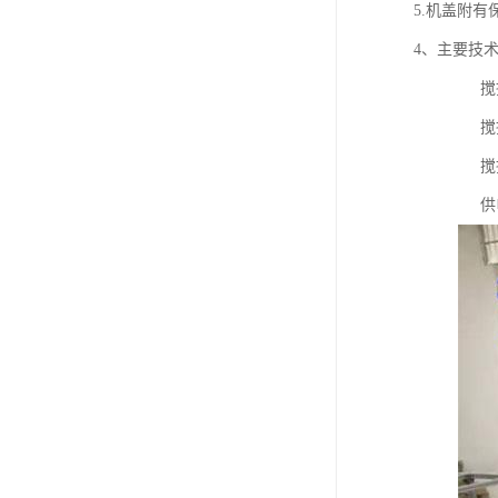
5.机盖附有
4、主要技
搅拌容积：
搅拌速度：
搅拌产量
供电电压：