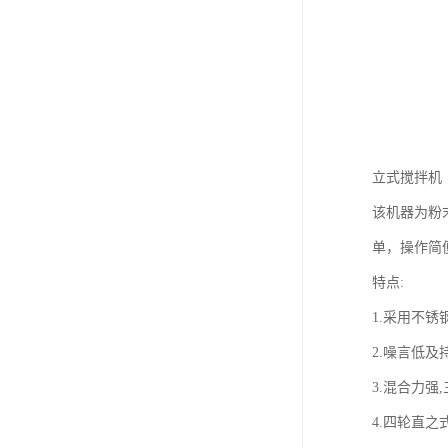
立式搅拌机
该机器为粉
单，操作简
特点:
1.采用不锈
2.噪言低及
3.混合力强
4.四轮直之