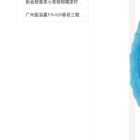
新会柑普茶小青柑柑橘茶柠檬茶小金柑自动包装机
广州盈溢鑫YN-620香皂三辊研磨机