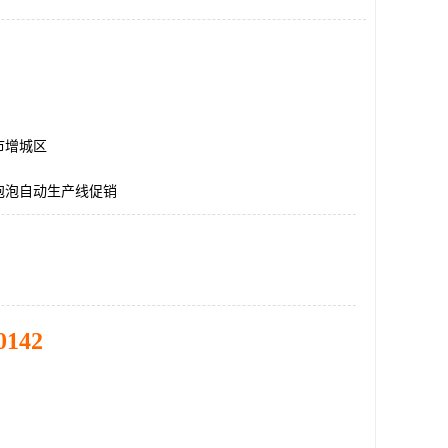
市增城区
泡泡自动生产线促销
0142