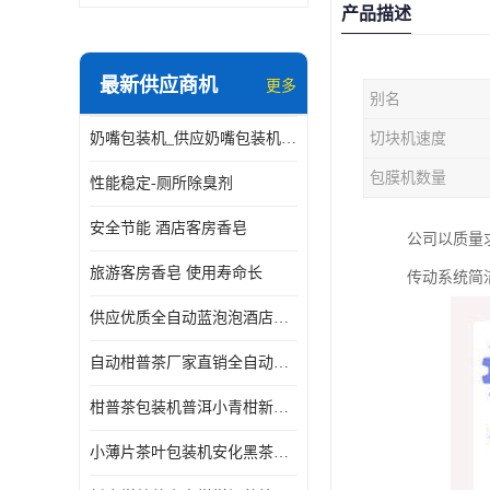
产品描述
最新供应商机
更多
别名
奶嘴包装机_供应奶嘴包装机_奶嘴包装机厂家
切块机速度
包膜机数量
性能稳定-厕所除臭剂
安全节能 酒店客房香皂
公司以质量
旅游客房香皂 使用寿命长
传动系统简
供应优质全自动蓝泡泡酒店香皂出条机
自动柑普茶厂家直销全自动新会小青柑柑普茶包装机
柑普茶包装机普洱小青柑新会甘普茶柠檬茶小沱茶小茶饼茶包
小薄片茶叶包装机安化黑茶小茶饼云南普洱茶生茶自动包装机