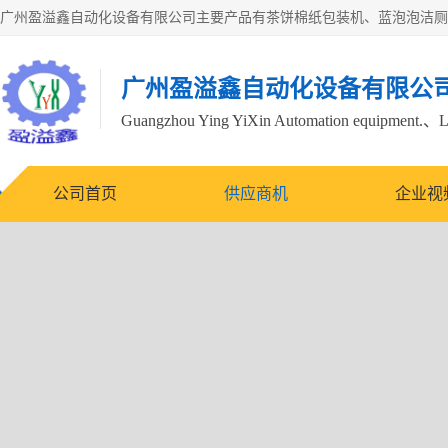
广州盈溢鑫自动化设备有限公
Guangzhou Ying YiXin Automation equipment.、
公司首页
供应商机
企业视