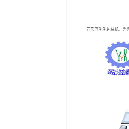
异形蓝泡泡包装机，为