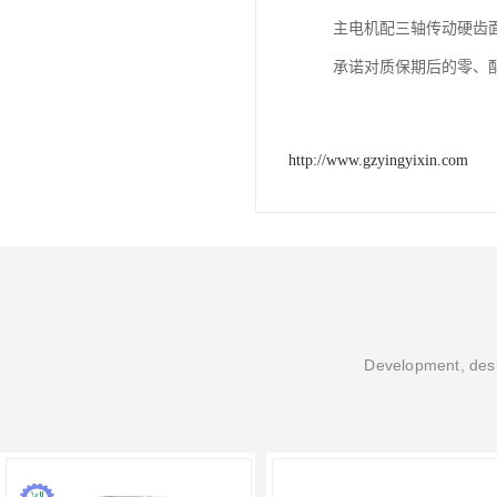
主电机配三轴传动硬齿
承诺对质保期后的零、
http://www.gzyingyixin.com
Development, desi