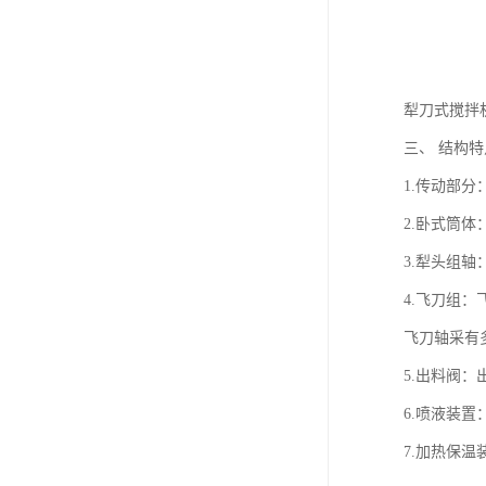
犁刀式搅拌
三、 结构特
1.传动部
2.卧式筒
3.犁头组
4.飞刀组
飞刀轴采有
5.出料阀
6.喷液装
7.加热保