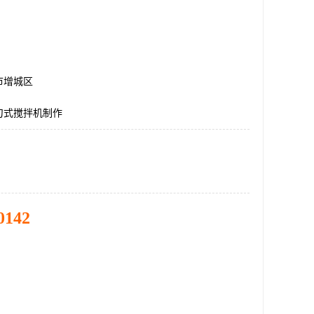
市增城区
刀式搅拌机制作
0142