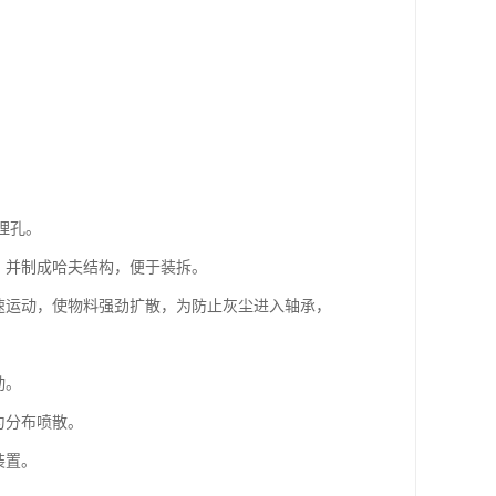
理孔。
，并制成哈夫结构，便于装拆。
速运动，使物料强劲扩散，为防止灰尘进入轴承，
动。
匀分布喷散。
装置。