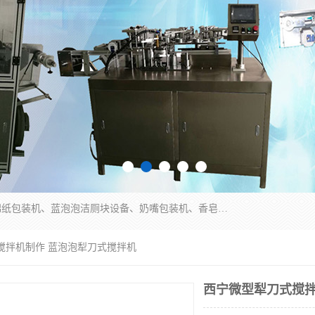
广州盈溢鑫自动化设备有限公司主要产品有茶饼棉纸包装机、蓝泡泡洁厕块设备、奶嘴包装机、香皂保鲜膜包装机、泡壳吸塑包装机、手工皂包装机、百褶机等产品，并根据客户要求生产非标自动化机械及生产线。欢迎广大客户来电咨询！
搅拌机制作 蓝泡泡犁刀式搅拌机
西宁微型犁刀式搅拌