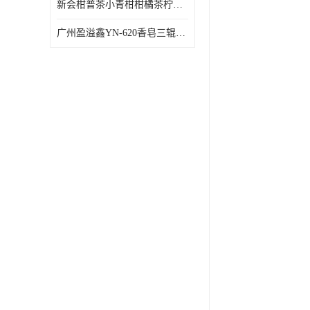
新会柑普茶小青柑柑橘茶柠檬茶小金柑自动包装机
广州盈溢鑫YN-620香皂三辊研磨机