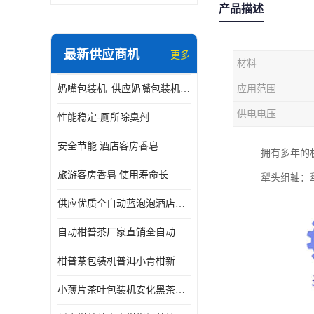
产品描述
最新供应商机
更多
材料
奶嘴包装机_供应奶嘴包装机_奶嘴包装机厂家
应用范围
供电电压
性能稳定-厕所除臭剂
安全节能 酒店客房香皂
拥有多年的
旅游客房香皂 使用寿命长
犁头组轴：
供应优质全自动蓝泡泡酒店香皂出条机
自动柑普茶厂家直销全自动新会小青柑柑普茶包装机
柑普茶包装机普洱小青柑新会甘普茶柠檬茶小沱茶小茶饼茶包
小薄片茶叶包装机安化黑茶小茶饼云南普洱茶生茶自动包装机