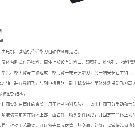
机
点
分：主电机、减速机传递犁刀组轴作圆周运动。
体：筒体为卧式作乘物料，筒体上部设有进料口、观察孔、维修孔、 物料清
轴：犁头、犁头臂与主轴组成，犁刀臂一端安装犁刀，另一端安装在主轴上
：飞刀轴上装有数把飞刀与副电机直联，副电机安装在筒体外测带动飞刀高
多道密封结构。
：出料阀安装在筒体的底部，用于控制物料及放料，该出料阀可分手动和气
置：喷液装置布置在筒体上部，由管件、喷头部件组成，并固定在筒体上均
温装置：根据工艺需要，可以做夹套或盘管加热交通，外部可以做保温隔热