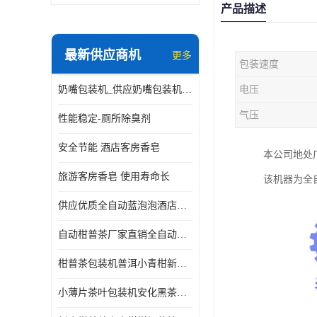
产品描述
最新供应商机
更多
包装速度
奶嘴包装机_供应奶嘴包装机_奶嘴包装机厂家
电压
气压
性能稳定-厕所除臭剂
安全节能 酒店客房香皂
本公司地处
旅游客房香皂 使用寿命长
该机器为全
供应优质全自动蓝泡泡酒店香皂出条机
自动柑普茶厂家直销全自动新会小青柑柑普茶包装机
柑普茶包装机普洱小青柑新会甘普茶柠檬茶小沱茶小茶饼茶包
小薄片茶叶包装机安化黑茶小茶饼云南普洱茶生茶自动包装机