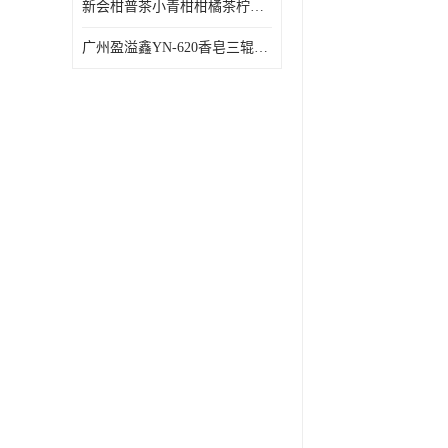
新会柑普茶小青柑柑橘茶柠檬茶小金柑自动包装机
广州盈溢鑫YN-620香皂三辊研磨机