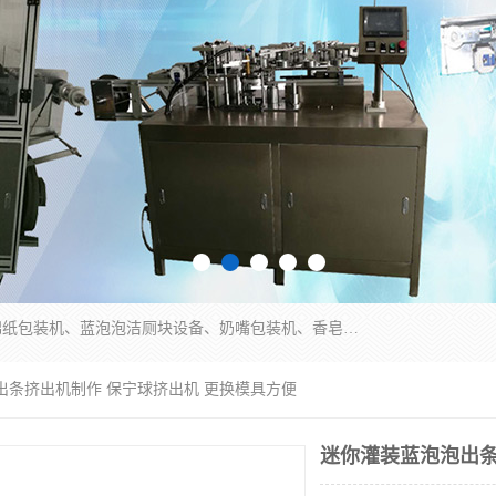
广州盈溢鑫自动化设备有限公司主要产品有茶饼棉纸包装机、蓝泡泡洁厕块设备、奶嘴包装机、香皂保鲜膜包装机、泡壳吸塑包装机、手工皂包装机、百褶机等产品，并根据客户要求生产非标自动化机械及生产线。欢迎广大客户来电咨询！
出条挤出机制作 保宁球挤出机 更换模具方便
迷你灌装蓝泡泡出条