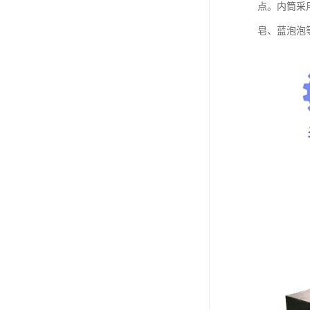
点。内筒采
皂、蓝泡泡