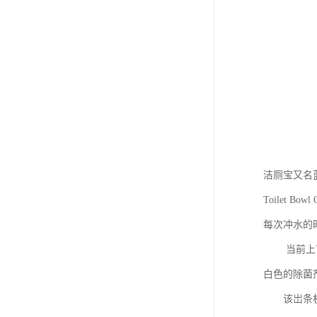
洁厕宝又名
Toilet 
每次冲水的
当前上市的
白色的除菌
该岀条机采