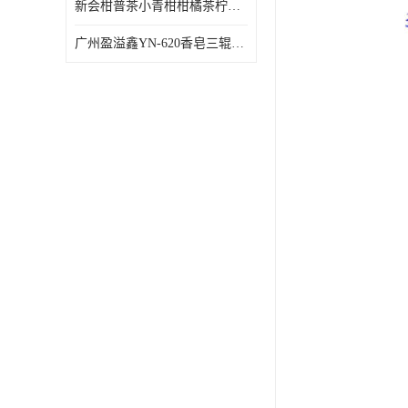
新会柑普茶小青柑柑橘茶柠檬茶小金柑自动包装机
广州盈溢鑫YN-620香皂三辊研磨机