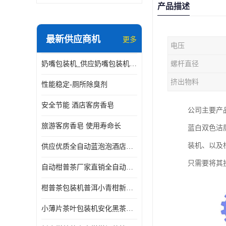
产品描述
最新供应商机
更多
电压
奶嘴包装机_供应奶嘴包装机_奶嘴包装机厂家
螺杆直径
挤出物料
性能稳定-厕所除臭剂
安全节能 酒店客房香皂
公司主要产
旅游客房香皂 使用寿命长
蓝白双色洁
装机、以及
供应优质全自动蓝泡泡酒店香皂出条机
只需要将其
自动柑普茶厂家直销全自动新会小青柑柑普茶包装机
柑普茶包装机普洱小青柑新会甘普茶柠檬茶小沱茶小茶饼茶包
小薄片茶叶包装机安化黑茶小茶饼云南普洱茶生茶自动包装机