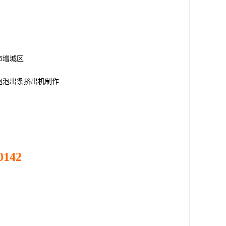
市增城区
泡泡出条挤出机制作
0142