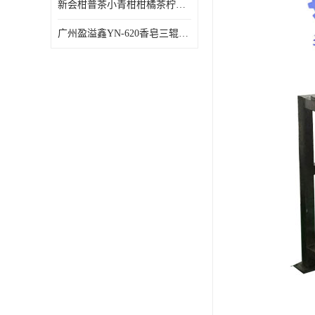
新会柑普茶小青柑柑橘茶柠檬茶小金柑自动包装机
广州盈溢鑫YN-620香皂三辊研磨机