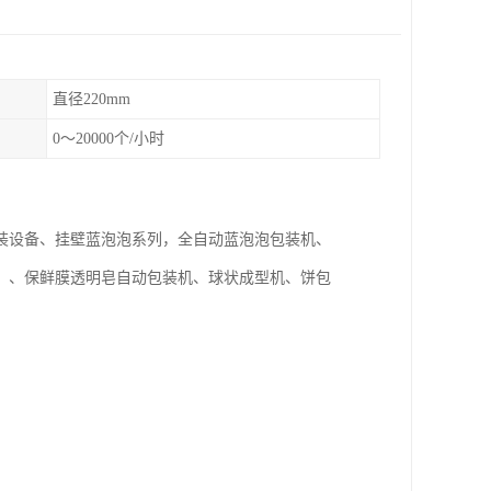
直径220mm
0～20000个/小时
装设备、挂壁蓝泡泡系列，全自动蓝泡泡包装机、
）、保鲜膜透明皂自动包装机、球状成型机、饼包