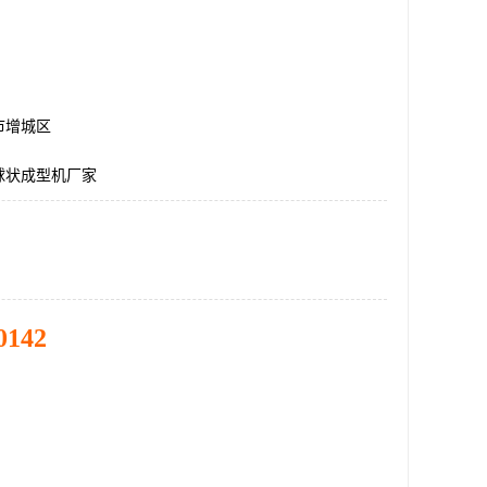
市增城区
球状成型机厂家
0142