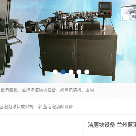
广州盈溢鑫自动化设备有限公司主要产品有茶饼棉纸包装机、蓝泡泡洁厕块设备、奶嘴包装机、香皂保鲜膜包装机、泡壳吸塑包装机、手工皂包装机、百褶机等产品，并根据客户要求生产非标自动化机械及生产线。欢迎广大客户来电咨询！
州蓝泡泡球状成型机厂家 蓝泡泡汤圆设备
洁厕块设备 兰州蓝