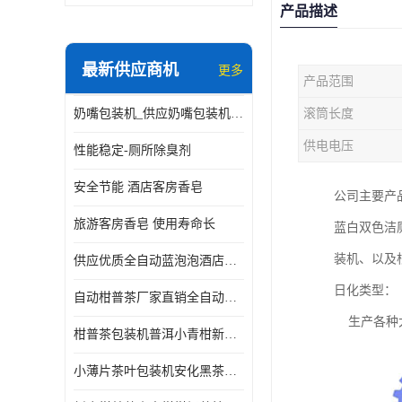
产品描述
最新供应商机
更多
产品范围
奶嘴包装机_供应奶嘴包装机_奶嘴包装机厂家
滚筒长度
供电电压
性能稳定-厕所除臭剂
安全节能 酒店客房香皂
公司主要产
旅游客房香皂 使用寿命长
蓝白双色洁
装机、以及
供应优质全自动蓝泡泡酒店香皂出条机
日化类型：
自动柑普茶厂家直销全自动新会小青柑柑普茶包装机
生产各种大
柑普茶包装机普洱小青柑新会甘普茶柠檬茶小沱茶小茶饼茶包
小薄片茶叶包装机安化黑茶小茶饼云南普洱茶生茶自动包装机