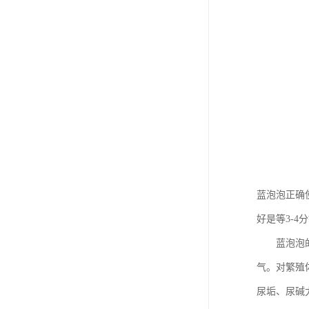
蓝泡泡正确
好是等3-
蓝泡泡的名
气。对繁殖
尿垢、尿碱