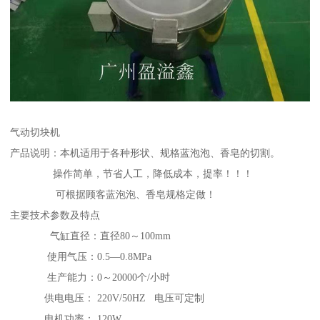
气动切块机
产品说明：本机适用于各种形状、规格蓝泡泡、香皂的切割。
操作简单，节省人工，降低成本，提率！！！
可根据顾客蓝泡泡、香皂规格定做！
主要技术参数及特点
气缸直径：直径80～100mm
使用气压：0.5—0.8MPa
生产能力：0～20000个/小时
供电电压： 220V/50HZ 电压可定制
电机功率： 120W