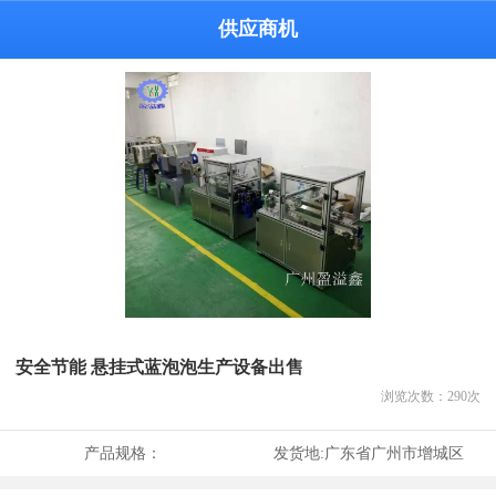
供应商机
安全节能 悬挂式蓝泡泡生产设备出售
浏览次数：
290
次
产品规格：
发货地:
广东省广州市增城区