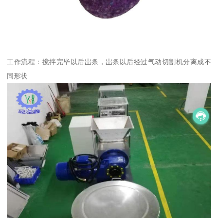
工作流程：搅拌完毕以后岀条，岀条以后经过气动切割机分离成不
同形状