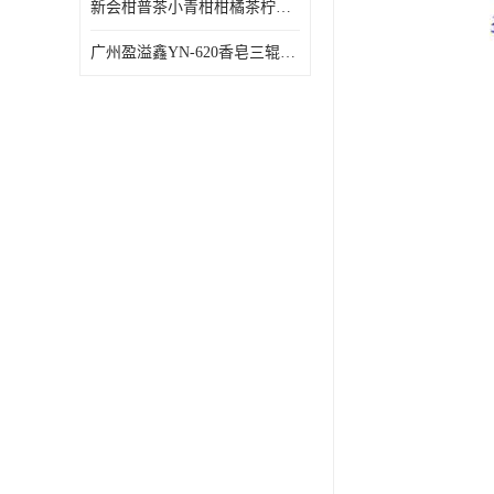
新会柑普茶小青柑柑橘茶柠檬茶小金柑自动包装机
广州盈溢鑫YN-620香皂三辊研磨机