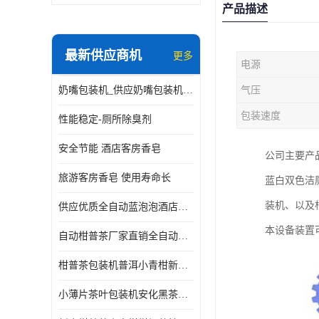
产品描述
最新供应商机
更多
电源
奶嘴包装机_供应奶嘴包装机_奶嘴包装机厂家
气压
包装速度
性能稳定-厕所除臭剂
安全节能 酒店客房香皂
公司主要产
旅游客房香皂 使用寿命长
蓝白双色洁
装机、以及
供应优质全自动蓝泡泡酒店香皂出条机
本设备装置
自动柑普茶厂家直销全自动新会小青柑柑普茶包装机
柑普茶包装机普洱小青柑新会甘普茶柠檬茶小沱茶小茶饼茶包
小薄片茶叶包装机安化黑茶小茶饼云南普洱茶生茶自动包装机