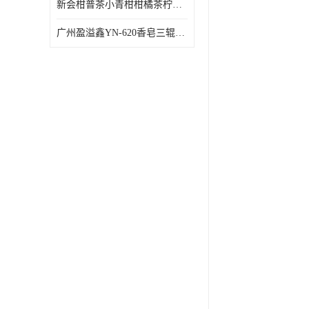
新会柑普茶小青柑柑橘茶柠檬茶小金柑自动包装机
广州盈溢鑫YN-620香皂三辊研磨机