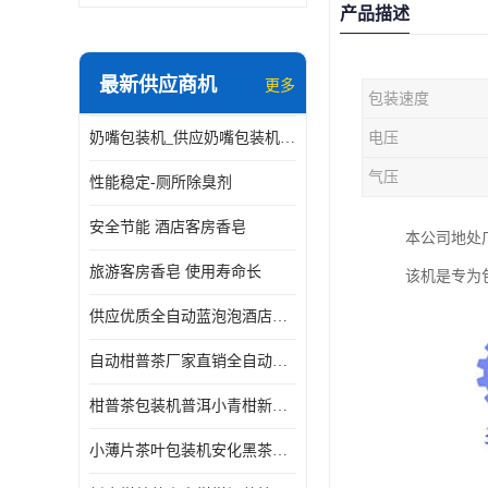
产品描述
最新供应商机
更多
包装速度
奶嘴包装机_供应奶嘴包装机_奶嘴包装机厂家
电压
气压
性能稳定-厕所除臭剂
安全节能 酒店客房香皂
本公司地处
旅游客房香皂 使用寿命长
该机是专为
供应优质全自动蓝泡泡酒店香皂出条机
自动柑普茶厂家直销全自动新会小青柑柑普茶包装机
柑普茶包装机普洱小青柑新会甘普茶柠檬茶小沱茶小茶饼茶包
小薄片茶叶包装机安化黑茶小茶饼云南普洱茶生茶自动包装机