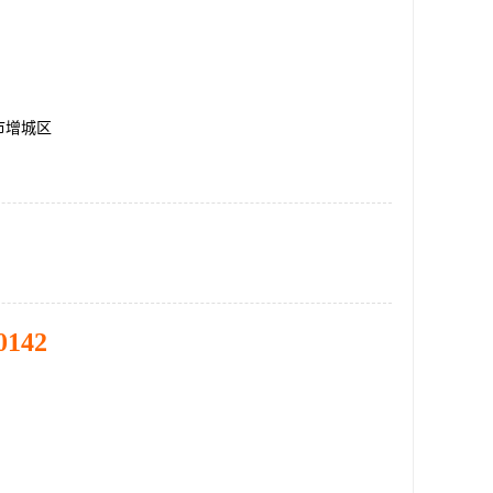
市增城区
0142