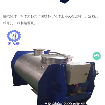
卧式筒体：筒体为卧式作乘物料，筒体上部设有进料口、观察孔、
维修孔、 物料清理孔。